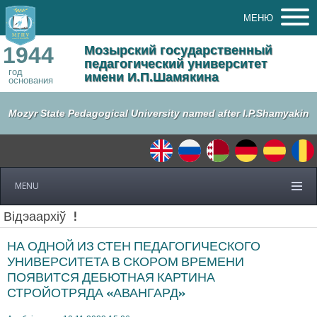
МЕНЮ
1944
Мозырский государственный
педагогический университет
год
имени И.П.Шамякина
основания
Mozyr State Pedagogical University named after I.P.Shamyakin
MENU
Відэаархіў
!
НА ОДНОЙ ИЗ СТЕН ПЕДАГОГИЧЕСКОГО
УНИВЕРСИТЕТА В СКОРОМ ВРЕМЕНИ
ПОЯВИТСЯ ДЕБЮТНАЯ КАРТИНА
СТРОЙОТРЯДА «АВАНГАРД»