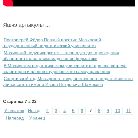
Яшчэ артыкулы ...
Протоиерей Фёдор Повный посетил Мозырский
государственный педагогический университет
Мозырский педуниверситет – площадка для проведения
областного этапа олимпиады по информатике
В Мозырском педагогическом университете прошла встреча
волонтеров и членов студенческого самоуправления
Спортивный год Мозырского государственного педагогического
университета имени Ивана Петровича Шамякина
Старонка 7 з 22
У пачатак
Назад
2
3
4
5
6
7
8
9
10
11
Наперад
У канец