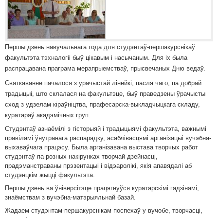
Першы дзень навучальнага года для студэнтаў-першакурснікаў
факультэта тэхналогіі быў цікавым і насычаным. Для іх была
распрацавана праграма мерапрыемстваў, прысвечаных Дню ведаў.
Святкаванне пачалося з урачыстай лінейкі, пасля чаго, па добрай
традыцыі, што склалася на факультэце, быў праведзены ўрачысты
сход з удзелам кіраўніцтва, прафесарска-выкладчыцкага складу,
куратараў акадэмічных груп.
Студэнтаў азнаёмілі з гісторыяй і традыцыямі факультэта, важнымі
правіламі ўнутранага распарадку, асаблівасцямі арганізацыі вучэбна-
выхаваўчага працэсу. Была арганізавана выстава творчых работ
студэнтаў па розных накірунках творчай дзейнасці,
прадэманстраваны прэзентацыі і відэаролікі, якія апавядалі аб
студэнцкім жыцці факультэта.
Першы дзень ва ўніверсітэце працягнуўся куратарскімі гадзінамі,
знаёмствам з вучэбна-матэрыяльнай базай.
Жадаем студэнтам-першакурснікам поспехаў у вучобе, творчасці,