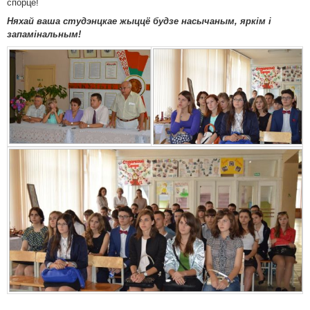
спорце!
Няхай ваша студэнцкае жыццё будзе насычаным, яркім і
запамінальным!