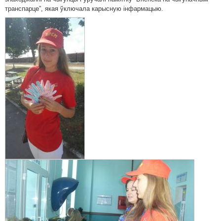
транспарце”, якая ўключала карысную інфармацыю.