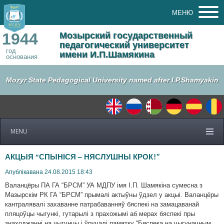
МЕНЮ
1944
Мозырский государственный
педагогический университет
год
имени И.П.Шамякина
основания
Mozyr State Pedagogical University named after I.P.Shamyakin
MENU
АКЦЫЯ “СПЫНІСЯ – НЯСЛУШНЫ КРОК!”
Апублікавана 24.08.2015 18:43
Валанцёры ПА ГА “БРСМ” УА МДПУ імя І.П. Шамякіна сумесна з
Мазырскім РК ГА “БРСМ” прымалі актыўны ўдзел у акцыі. Валанцёры
кантралявалі захаванне патрабаванняў бяспекі на замацаванай
пляцоўцы чыгункі, гутарылі з прахожымі аб мерах бяспекі пры
знаходжанні на чыгунцы і ўручалі памятку “Бяспека на чыгуначным