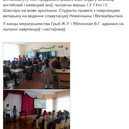
англійскай і нямецкай моў, чытаючы вершы І.У. Гётэ і У.
Шэкспіра на мове арыгінала. Студэнты правялі з навучэнцамі
віктарыну на веданне славутасцяў Нямеччыны і Вялікабрытаніі.
У канцы мерапрыемства Грыб Ж.У. і Яблонская В.Г. адказалі на
пытанні навучэнцаў і настаўнікаў.