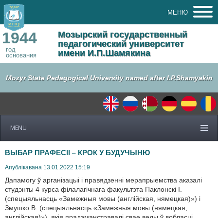
МЕНЮ
1944
Мозырский государственный
педагогический университет
год
имени И.П.Шамякина
основания
Mozyr State Pedagogical University named after I.P.Shamyakin
MENU
ВЫБАР ПРАФЕСІІ – КРОК У БУДУЧЫНЮ
Апублікавана 13.01.2022 15:19
Дапамогу ў арганізацыі і правядзенні мерапрыемства аказалі
студэнты 4 курса філалагічнага факультэта Паклонскі І.
(спецыяльнасць «Замежныя мовы (англійская, нямецкая)») і
Змушко В. (спецыяльнасць «Замежныя мовы (нямецкая,
англійская)»), якія прадэманстравалі свае веды ў вобласці