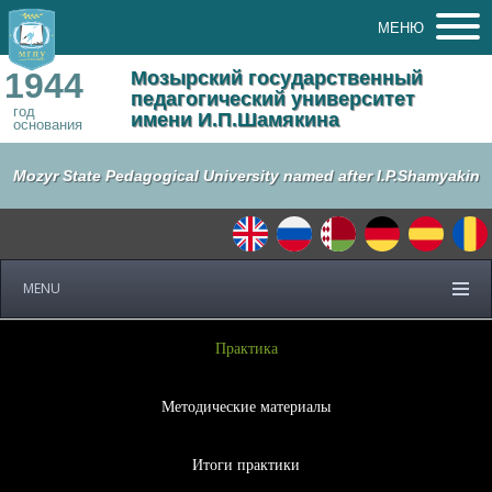
МЕНЮ
1944
Мозырский государственный
педагогический университет
год
имени И.П.Шамякина
основания
Mozyr State Pedagogical University named after I.P.Shamyakin
MENU
Практика
Методические материалы
Итоги практики