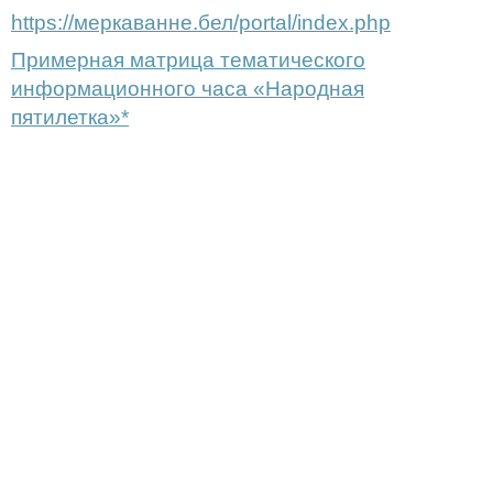
https://меркаванне.бел/portal/index.php
Примерная матрица тематического
информационного часа «Народная
пятилетка»*