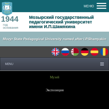
МЕНЮ
1944
Мозырский государственный
педагогический университет
год
имени И.П.Шамякина
основания
Mozyr State Pedagogical University named after I.P.Shamyakin
MENU
Музей
Экспозиция