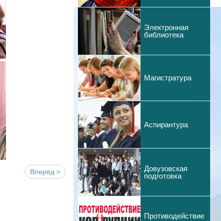
Электронная
библиотека
Магистратура
Аспирантура
Довузовская
Вперёд >
подготовка
Противодействие