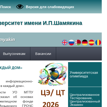
Поиск
Версия для слабовидящих
верситет имени И.П.Шамякина
amyakin
Выпускникам
Вакансии
АЖДЫЙ ДОМ»
Университетская
олимпиада
 информационно-
 в каждый дом».
ности УО МГПУ
Централизованное
сказал об основах
Тестирование,
Централизованный
 жилищном фонде
Экзамен
Мозырского ГРОЧС