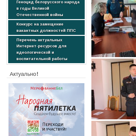
Геноцид белорусского народа
Образовательные услуги
Научные издания
в годы Великой
Стоимость обучения
Студентам
Отечественной войны
Конкурс на замещение
вакантных должностей ППС
Перечень актуальных
Интернет-ресурсов для
идеологической и
воспитательной работы
Актуально!