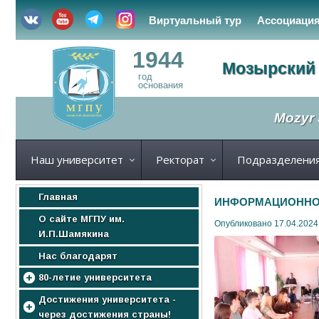
Виртуальный тур
Ассоциаци
1944
Мозырский 
год
основания
Mozyr 
Наш университет
Ректорат
Подразделени
Главная
ИНФОРМАЦИОННО-
О сайте МГПУ им.
Опубликовано 17.04.2024
И.П.Шамякина
Нас благодарят
80-летие университета
МГПУ
Достижения университета -
через достижения страны!
Нас поздравляют!