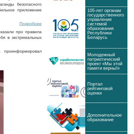
аганды безопасного
бильное приложение
105-лет органам
государственного
управления
Подробнее
системой
образования
сказали про правила
Республики
Беларусь
ебя в экстремальных
А. проинформировал
Молодежный
патриотический
проект «Мы этой
памяти верны!»
Портал
рейтинговой
оценки
Дополнительное
образование