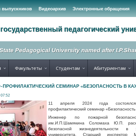
я выпускников
Видеоархив
Электронные обращения
государственный педагогический уни
State Pedagogical University named after I.P.Sh
я
Факультеты
Студентам
Абитуриентам
ПРОФИЛАКТИЧЕСКИЙ СЕМИНАР «БЕЗОПАСНОСТЬ В К
 07:52
11 апреля 2024 года состоялся
профилактический семинар «Безопасность
Инженер по пожарной безопас
им.И.П.Шамякина Соломаха Ю.П. рас
безопасной жизнедеятельности в
университета. Старший инспектор 