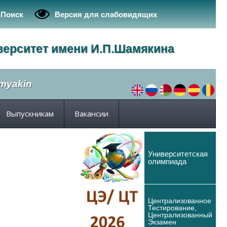
Поиск
Версия для слабовидящих
верситет имени И.П.Шамякина
amyakin
Выпускникам
Вакансии
Университетская
олимпиада
Централизованное
Тестирование,
Централизованный
Экзамен