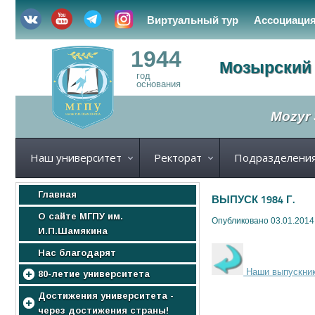
Виртуальный тур
Ассоциаци
1944
Мозырский 
год
основания
Mozyr 
Наш университет
Ректорат
Подразделени
Главная
ВЫПУСК 1984 Г.
О сайте МГПУ им.
Опубликовано 03.01.2014
И.П.Шамякина
Нас благодарят
Наши выпускни
80-летие университета
МГПУ
Достижения университета -
через достижения страны!
Нас поздравляют!