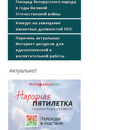
Геноцид белорусского народа
Образовательные услуги
Научные издания
в годы Великой
Стоимость обучения
Студентам
Отечественной войны
Конкурс на замещение
вакантных должностей ППС
Перечень актуальных
Интернет-ресурсов для
идеологической и
воспитательной работы
Актуально!