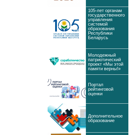
105-лет органам
государственного
управления
системой
образования
Республики
Беларусь
Молодежный
патриотический
проект «Мы этой
памяти верны!»
Портал
рейтинговой
оценки
Дополнительное
образование