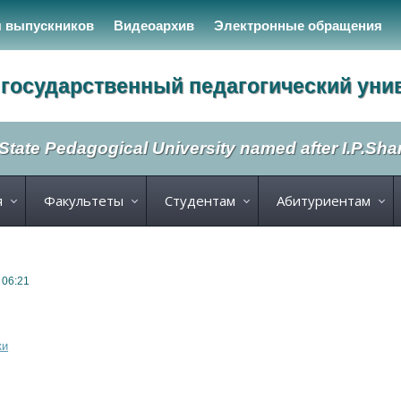
я выпускников
Видеоархив
Электронные обращения
государственный педагогический уни
State Pedagogical University named after I.P.Sh
я
Факультеты
Студентам
Абитуриентам
 06:21
ки