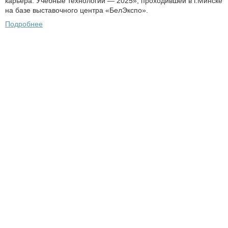
карьера. Учебные технологии — 2025», проходившей в г.Минске
на базе выставочного центра «БелЭкспо».
Подробнее