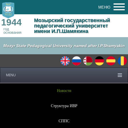
МЕНЮ
1944
Мозырский государственный
педагогический университет
год
имени И.П.Шамякина
основания
Mozyr State Pedagogical University named after I.P.Shamyakin
MENU
Новости
Структура ИВР
СППС