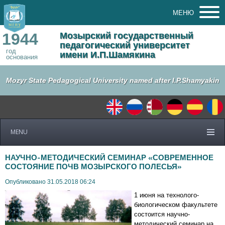
МЕНЮ
1944
Мозырский государственный
педагогический университет
год
имени И.П.Шамякина
основания
Mozyr State Pedagogical University named after I.P.Shamyakin
MENU
НАУЧНО-МЕТОДИЧЕСКИЙ СЕМИНАР «СОВРЕМЕННОЕ
СОСТОЯНИЕ ПОЧВ МОЗЫРСКОГО ПОЛЕСЬЯ»
Опубликовано 31.05.2018 06:24
1 июня на технолого-
биологическом факультете
состоится
научно-
методический семинар на