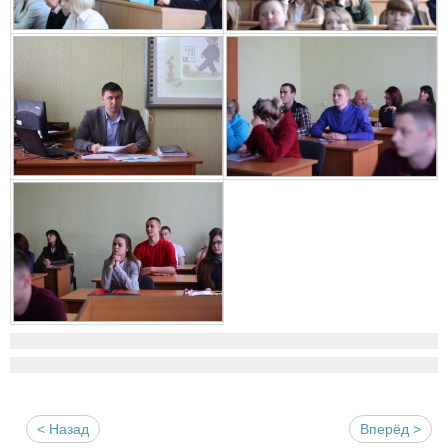
< Назад
Вперёд >