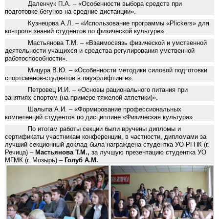
Даленчук П.А. – «Особенности выбора средств при
подготовке бегунов на средние дистанции».
Кузнецова А.Л. – «Использование программы «Plickers» для
контроля знаний студентов по физической культуре».
Мастьянова Т.М. – «Взаимосвязь физической и умственной
деятельности учащихся и средства регулирования умственной
работоспособности».
Мицура В.Ю. – «Особенности методики силовой подготовки
спортсменов-студентов в пауэрлифтинге».
Петровец И.И. – «Основы рационального питания при
занятиях спортом (на примере тяжелой атлетики)».
Шалыпа А.И. – «Формирование профессиональных
компетенций студентов по дисциплине «Физическая культура».
По итогам работы секции были вручены дипломы и
сертификаты участникам конференции, в частности, дипломами за
лучший секционный доклад была награждена студентка УО РГПК (г.
Речица) –
Мастьянова Т.М.,
за лучшую презентацию студентка УО
МГМК (г. Мозырь) –
Голуб А.М.