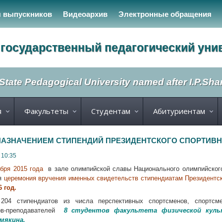
я выпускников
Видеоархив
Электронные обращения
государственный педагогический уни
State Pedagogical University named after I.P.Sh
я
Факультеты
Студентам
Абитуриентам
НАЗНАЧЕНИЕМ СТИПЕНДИЙ ПРЕЗИДЕНТСКОГО СПОРТИВН
 10:35
бря 2015 года
в зале олимпийской славы Национального олимпийског
я
церемония вручения именных свидетельств стипендиатам Президентск
6 год
.
и
204 стипендиатов из числа
перспективных спортсменов, спортсм
ов-преподавателей
8
студентов факультета физической кул
мякина.