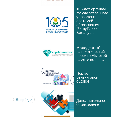
105-лет органам
государственного
управления
системой
образования
Республики
Беларусь
Молодежный
патриотический
проект «Мы этой
памяти верны!»
Портал
рейтинговой
оценки
Вперёд >
Дополнительное
образование