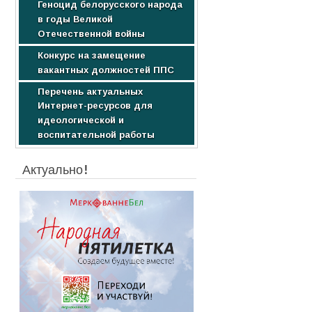
Геноцид белорусского народа
Образовательные услуги
Научные издания
в годы Великой
Стоимость обучения
Студентам
Отечественной войны
Конкурс на замещение
вакантных должностей ППС
Перечень актуальных
Интернет-ресурсов для
идеологической и
воспитательной работы
Актуально!