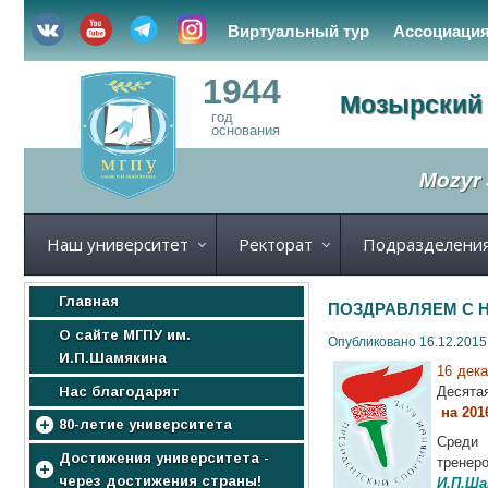
Виртуальный тур
Ассоциаци
1944
Мозырский 
год
основания
Mozyr 
Наш университет
Ректорат
Подразделени
Главная
ПОЗДРАВЛЯЕМ С 
О сайте МГПУ им.
Опубликовано 16.12.2015
И.П.Шамякина
16 дека
Нас благодарят
Десята
на 201
80-летие университета
Сред
МГПУ
Достижения университета -
тренер
через достижения страны!
И.П.Ша
Нас поздравляют!