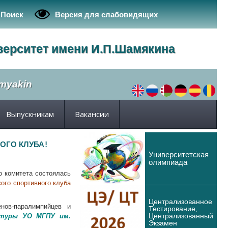
Поиск
Версия для слабовидящих
верситет имени И.П.Шамякина
amyakin
Выпускникам
Вакансии
ОГО КЛУБА!
Университетская
олимпиада
о комитета
состоялась
ого спортивного клуба
Централизованное
енов-паралимпийцев и
Тестирование,
Централизованный
ьтуры УО МГПУ им.
Экзамен