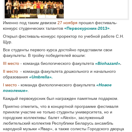
Именно под таким девизом
27 ноября
прошел фестиваль-
конкурс студенческих талантов
«Первокурсник-2013»
.
Открыл фестиваль-конкурс проректор по учебной работе С.Н.
Щур.
Все студенты первого курса достойно представили свои
факультеты. В тройку победителей вошли:
III место
- команда биологического факультета
«Biohazard»
.
II место
- команда факультета дошкольного и начального
образования
«Umbrella».
I место
- команда филологического факультета
«Новое
поколение»
.
Каждый первокурсник был награжден памятным подарком.
Приятно отметить, что в концертной программе фестиваля
приняли участие не только студенты университета, но и
городские коллективы: балет «Аlexis», заслуженный
любительский коллектив Республики Беларусь ансамбль
народной музыки «Явар», а также солисты Городского дворца