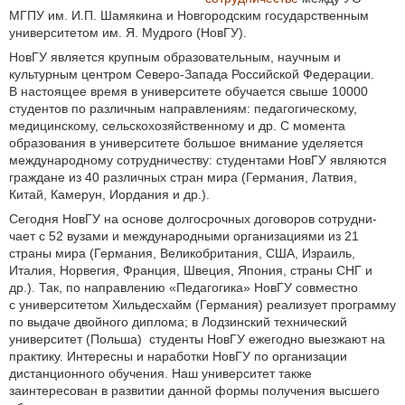
МГПУ им. И.П. Шамякина и Новгородским государственным
университетом им. Я. Мудрого (НовГУ).
НовГУ является крупным образовательным, научным и
культурным центром Северо-Запада Российской Федерации.
В настоящее время в университете обучается свыше 10000
студентов по различным направлениям: педагогическому,
медицинскому, сельскохозяйственному и др. С момента
образования в университете большое внимание уделяется
международному сотрудничеству: студентами НовГУ являются
граждане из 40 различных стран мира (Германия, Латвия,
Китай, Камерун, Иордания и др.).
Сегодня НовГУ на основе долгосрочных договоров сотрудни­
чает с 52 вузами и между­народными организациями из 21
страны мира (Германия, Велико­британия, США, Израиль,
Италия, Норвегия, Франция, Швеция, Япония, страны СНГ и
др.). Так, по направлению «Педагогика» НовГУ совместно
с университетом Хильдесхайм (Германия) реализует программу
по выдаче двойного диплома; в Лодзинский технический
университет (Польша) студенты НовГУ ежегодно выезжают на
практику. Интересны и наработки НовГУ по организации
дистанционного обучения. Наш университет также
заинтересован в развитии данной формы получения высшего