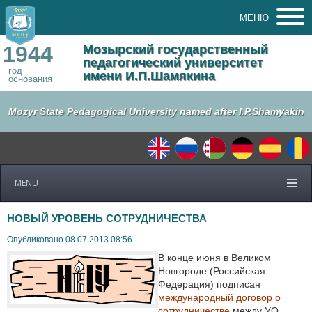
МЕНЮ
1944
Мозырский государственный
педагогический университет
год
имени И.П.Шамякина
основания
Mozyr State Pedagogical University named after I.P.Shamyakin
MENU
НОВЫЙ УРОВЕНЬ СОТРУДНИЧЕСТВА
Опубликовано 08.07.2013 08:56
В конце июня в Великом
Новгороде (Российская
Федерация) подписан
международный договор о
сотрудничестве
между УО