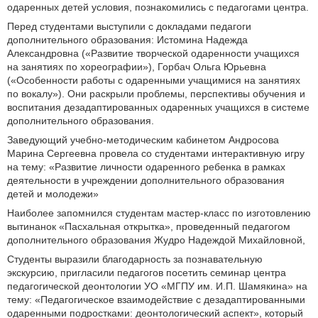
одаренных детей условия, познакомились с педагогами центра.
Перед студентами выступили с докладами педагоги
дополнительного образования: Истомина Надежда
Александровна («Развитие творческой одаренности учащихся
на занятиях по хореографии»), Горбач Ольга Юрьевна
(«Особенности работы с одаренными учащимися на занятиях
по вокалу»). Они раскрыли проблемы, перспективы обучения и
воспитания дезадаптированных одаренных учащихся в системе
дополнительного образования.
Заведующий учебно-методическим кабинетом Андросова
Марина Сергеевна провела со студентами интерактивную игру
на тему: «Развитие личности одаренного ребенка в рамках
деятельности в учреждении дополнительного образования
детей и молодежи»
Наиболее запомнился студентам мастер-класс по изготовлению
вытинанок «Пасхальная открытка», проведенный педагогом
дополнительного образования Жудро Надеждой Михайловной,
Студенты выразили благодарность за познавательную
экскурсию, пригласили педагогов посетить семинар центра
педагогической деонтологии УО «МГПУ им. И.П. Шамякина» на
тему: «Педагогическое взаимодействие с дезадаптированными
одаренными подростками: деонтологический аспект», который