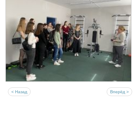
< Назад
Вперёд >