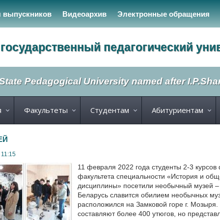
я выпускников
Видеоархив
Электронные обращения
государственный педагогический уни
State Pedagogical University named after I.P.Sh
я
Факультеты
Студентам
Абитуриентам
ЕЙ
 11:15
11 февраля 2022 года студенты 2-3 курсов
факультета специальности «История и общ
дисциплины» посетили необычный музей – 
Беларусь славится обилием необычных муз
расположился на Замковой горе г. Мозыря
составляют более 400 утюгов, но представл