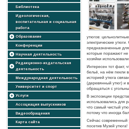
Достижения университета!
Библиотека
Наши студенты на олимпийских
Идеологическая,
играх
воспитательная и социальная
Лучшие спортсмены
работа
Галерея спортивной славы
Образование
утюгов: цельнолитные,
электрические утюги.
Аспирантам
Конференции
предназначенные для
Магистрантам
которые поражают не 
Научная деятельность
хозяйки использовали
Преподавателям
Научно-исследовательский
Редакционно-издательская
Интересен тот факт, 
Заказчикам кадров
сектор
деятельность
бельё, на нём пекли 
Инклюзивное образование
Аспирантура
историей утюга связа
Редакционно-издательский
Международная деятельность
Электронный учебно-
отдел
Молодежь и наука
(деревянный утюг) и в
методический комплекс
Университет и спорт
обращаться с угольным
Авторам изданий
Научный журнал «Веснік МДПУ
Нормативные документы
Электронные версии учебников и
імя І. П. Шамякіна»
Услуги
В экспозиции предста
Каталог новых изданий
учебных пособий для
Сборник научных трудов
использовались для р
учреждений общего среднего
Услуги
Ассоциация выпускников
«Ученые записки МГПУ им.
образования (Научно-
что самый чистый утюг
И.П.Шамякина»
методическое учреждение
Услуги агропромышленного
потому что иногда ба
Видеообращения
«Национальный институт
комплекса
образования» Министерства
Сейчас современный у
Карта сайта
Услуги в сфере образования и
образования Республики
посетив Музей утюга!
социальных структурах
Беларусь)