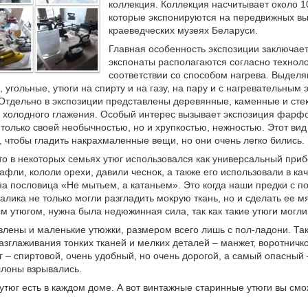
коллекция. Коллекция насчитывает около 1
которые экспонируются на передвижных вы
краеведческих музеях Беларуси.
Главная особенность экспозиции заключаетс
экспонаты располагаются согласно технолог
соответствии со способом нагрева. Выдел
 угольные, утюги на спирту и на газу, на пару и с нагревательным
 Отдельно в экспозиции представлены деревянные, каменные и сте
 холодного глажения. Особый интерес вызывает экспозиция фарфо
только своей необычностью, но и хрупкостью, нежностью. Этот ви
, чтобы гладить накрахмаленные вещи, но они очень легко бились.
что в некоторых семьях утюг использовался как универсальный приб
вафли, кололи орехи, давили чеснок, а также его использовали в к
на пословица «Не мытьем, а катаньем». Это когда наши предки с 
алика не только могли разгладить мокрую ткань, но и сделать ее м
 утюгом, нужна была недюжинная сила, так как такие утюги могли в
влены и маленькие утюжки, размером всего лишь с пол-ладони. Та
азглаживания тонких тканей и мелких деталей – манжет, воротничк
 – спиртовой, очень удобный, но очень дорогой, а самый опасный –
ллоны взрывались.
тюг есть в каждом доме. А вот винтажные старинные утюги вы смо