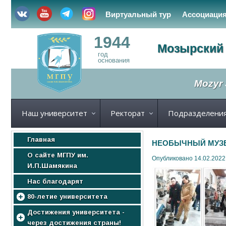
Виртуальный тур
Ассоциаци
1944
Мозырский 
год
основания
Mozyr 
Наш университет
Ректорат
Подразделени
Главная
НЕОБЫЧНЫЙ МУЗ
О сайте МГПУ им.
Опубликовано 14.02.2022
И.П.Шамякина
Нас благодарят
80-летие университета
МГПУ
Достижения университета -
через достижения страны!
Нас поздравляют!