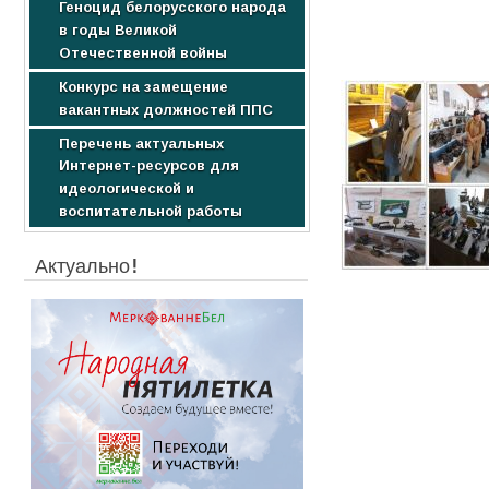
Геноцид белорусского народа
Образовательные услуги
Научные издания
в годы Великой
Стоимость обучения
Студентам
Отечественной войны
Конкурс на замещение
вакантных должностей ППС
Перечень актуальных
Интернет-ресурсов для
идеологической и
воспитательной работы
Актуально!