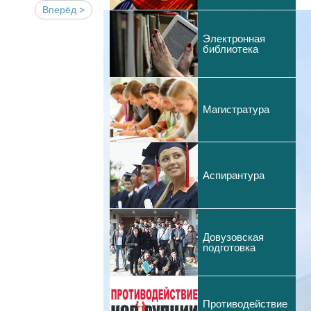
Вперёд >
Электронная
библиотека
Магистратура
Аспирантура
Довузовская
подготовка
Противодействие