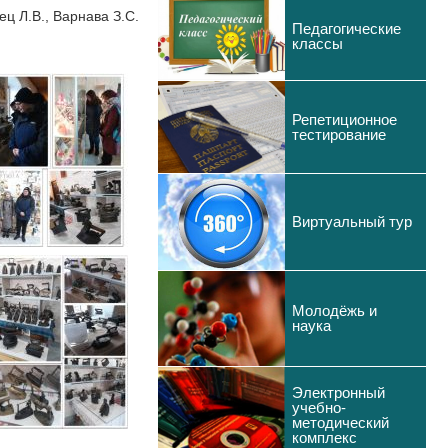
ец Л.В., Варнава З.С.
Педагогические
классы
Репетиционное
тестирование
Виртуальный тур
Молодёжь и
наука
Электронный
учебно-
методический
комплекс