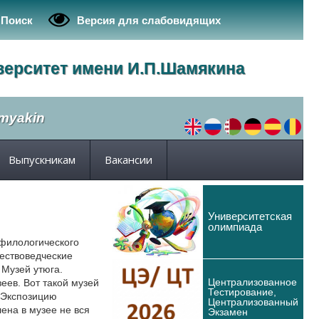
Поиск
Версия для слабовидящих
верситет имени И.П.Шамякина
amyakin
Выпускникам
Вакансии
Университетская
олимпиада
 филологического
ествоведческие
Музей утюга.
Централизованное
еев. Вот такой музей
Тестирование,
. Экспозицию
Централизованный
ена в музее не вся
Экзамен