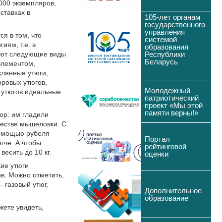
000 экземпляров,
ставках в
105-лет органам
государственного
управления
я в том, что
системой
иям, т.е. в
образования
яют следующие виды
Республики
Беларусь
 элементом,
клянные утюги,
ровых утюгов,
Молодежный
д утюгов идеальные
патриотический
проект «Мы этой
памяти верны!»
ор: им гладили
ачестве мышеловки. С
помощью рубеля
Портал
ягче. А чтобы
рейтинговой
есить до 10 кг.
оценки
кие утюги
ов. Можно отметить,
 газовый утюг,
Дополнительное
образование
жете увидеть,