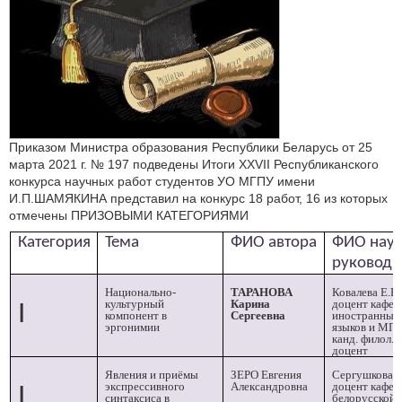
Приказом Министра образования Республики Беларусь от 25
марта 2021 г. № 197 подведены Итоги XXVII Республиканского
конкурса научных работ студентов УО МГПУ имени
И.П.ШАМЯКИНА представил на конкурс 18 работ, 16 из которых
отмечены ПРИЗОВЫМИ КАТЕГОРИЯМИ
Категория
Тема
ФИО
автора
ФИО
нау
руководи
Национально-
ТАРАНОВА
Ковалева Е.В.
культурный
Карина
доцент кафе
I
компонент в
Сергеевна
иностранных
эргонимии
языков и МП
канд. филол. н
доцент
Явления и приёмы
ЗЕРО Евгения
Сергушкова О
экспрессивного
Александровна
доцент кафе
I
синтаксиса в
белорусской