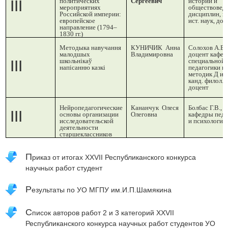
политических
Сергеевич
истории и
III
мероприятиях
обществовед
Российской империи:
дисциплин, ка
европейское
ист. наук, доц
направление (1794–
1830 гг.)
Методыка навучання
КУНИЧИК
Анна
Солохов А.В.,
малодшых
Владимировна
доцент кафе
школьнікаў
специальной
III
напісанню казкі
педагогики и
методик Д и 
канд. филол. н
доцент
Нейропедагогические
Кананчук
Олеся
Болбас Г.В.,
д
III
основы организации
Олеговна
кафедры педа
исследовательской
и психологии
деятельности
старшеклассников
П
риказ от итогах XXVII Республиканского конкурса
научных работ студент
Р
езультаты по УО МГПУ им.И.П.Шамякина
С
писок авторов работ 2 и 3 категорий XXVII
Республиканского конкурса научных работ студентов УО