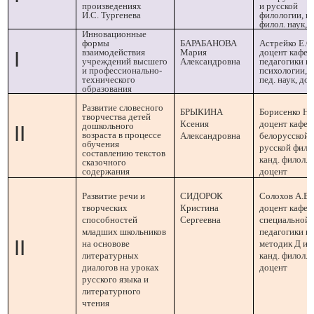
произведениях
и русской
И.С. Тургенева
филологии, ка
филол. наук, 
Инновационные
формы
БАРАБАНОВА
Астрейко Е.С.
взаимодействия
Мария
доцент кафе
I
учреждений высшего
Александровна
педагогики и
и профессионально-
психологии,
к
технического
пед. наук, до
образования
Развитие словесного
БРЫКИНА
Борисенко Н.А
творчества детей
Ксения
доцент кафе
дошкольного
II
возраста в процессе
Александровна
белорусской 
обучения
русской фило
составлению текстов
канд. филол. н
сказочного
содержания
доцент
Развитие речи и
СИДОРОК
Солохов А.В.,
творческих
Кристина
доцент кафе
способностей
Сергеевна
специальной
младших школьников
педагогики и
II
на основове
методик Д и 
литературных
канд. филол. н
диалогов на уроках
доцент
русского языка и
литературного
чтения