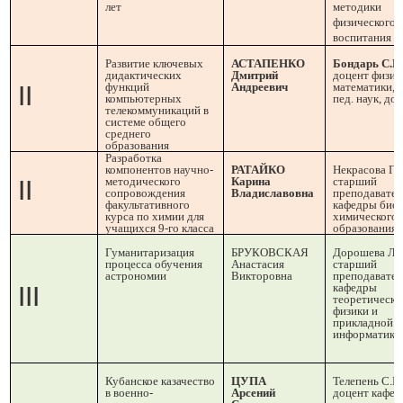
лет
методики
физического
воспитания
Развитие ключевых
АСТАПЕНКО
Бондарь С.Р.,
дидактических
Дмитрий
доцент физик
функций
Андреевич
математики, к
II
компьютерных
пед. наук, до
телекоммуникаций в
системе общего
среднего
образования
Разработка
компонентов научно-
РАТАЙКО
Некрасова Г.Н
методического
Карина
старший
II
сопровождения
Владиславовна
преподавател
факультативного
кафедры биол
курса по химии для
химического
учащихся 9-го класса
образования
Гуманитаризация
БРУКОВСКАЯ
Дорошева Л.В
процесса обучения
Анастасия
старший
астрономии
Викторовна
преподавател
кафедры
III
теоретическо
физики и
прикладной
информатики
Кубанское казачество
ЦУПА
Телепень С.В.
в военно-
Арсений
доцент кафе