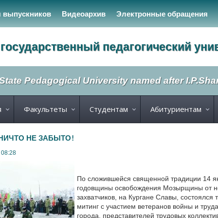
я выпускников
Видеоархив
Электронные обращения
государственный педагогический уни
State Pedagogical University named after I.P.Sh
я
Факультеты
Студентам
Абитуриентам
 НИЧТО НЕ ЗАБЫТО!
 08:28
По сложившейся священной традиции 14 ян
годовщины освобождения Мозырщины от н
захватчиков, на Кургане Славы, состоялся
митинг с участием ветеранов войны и труда
города, представителей трудовых коллекти