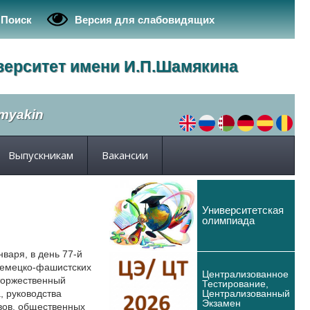
Поиск
Версия для слабовидящих
верситет имени И.П.Шамякина
amyakin
Выпускникам
Вакансии
Университетская
олимпиада
варя, в день 77-й
емецко-фашистских
Централизованное
 торжественный
Тестирование,
Централизованный
, руководства
Экзамен
вов, общественных