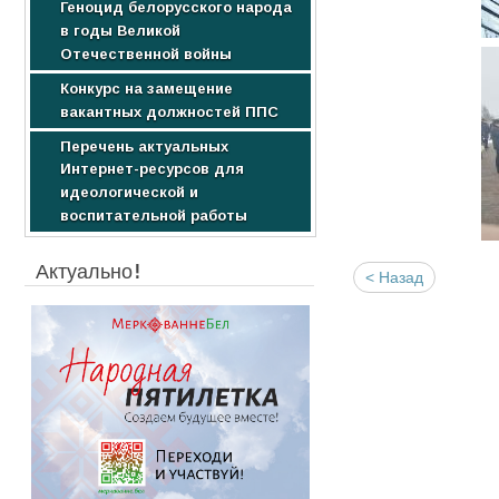
Геноцид белорусского народа
Образовательные услуги
Научные издания
в годы Великой
Стоимость обучения
Студентам
Отечественной войны
Конкурс на замещение
вакантных должностей ППС
Перечень актуальных
Интернет-ресурсов для
идеологической и
воспитательной работы
Актуально!
< Назад