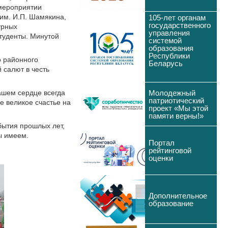
 мероприятии
им. И.П. Шамякина,
105-лет органам
государственного
урных
управления
студенты. Минутой
системой
образования
Республики
о районного
Беларусь
 салют в честь
Молодежный
нашем сердце всегда
патриотический
е великое счастье на
проект «Мы этой
памяти верны!»
бытия прошлых лет,
ы имеем.
Портал
рейтинговой
оценки
Дополнительное
образование