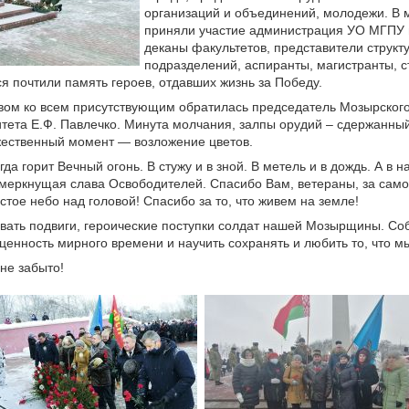
организаций и объединений, молодежи. В
приняли участие администрация УО МГПУ 
деканы факультетов, представители структ
подразделений, аспиранты, магистранты, 
 почтили память героев, отдавших жизнь за Победу.
вом ко всем присутствующим обратилась председатель Мозырског
тета Е.Ф. Павлечко. Минута молчания, залпы орудий – сдержанный
жественный момент — возложение цветов.
да горит Вечный огонь. В стужу и в зной. В метель и в дождь. А в 
емеркнущая слава Освободителей. Спасибо Вам, ветераны, за само
стое небо над головой! Спасибо за то, что живем на земле!
ывать подвиги, героические поступки солдат нашей Мозырщины. Со
ценность мирного времени и научить сохранять и любить то, что м
 не забыто!