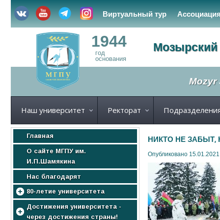
Виртуальный тур
Ассоциаци
1944
Мозырский 
год
основания
Mozyr 
Наш университет
Ректорат
Подразделени
Главная
НИКТО НЕ ЗАБЫТ,
О сайте МГПУ им.
Опубликовано 15.01.2021
И.П.Шамякина
Нас благодарят
80-летие университета
МГПУ
Достижения университета -
через достижения страны!
Нас поздравляют!