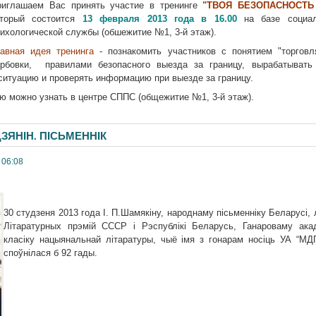
риглашаем Вас принять участие в тренинге
"ТВОЯ БЕЗОПАСНОСТЬ 
оторый состоится
13 февраля 2013 года в 16.00
на базе социаль
ихологической службы (обшежитие №1, 3-й этаж).
лавная идея тренинга
- познакомить участников с понятием "торгов
ербовки, правилами безопасного выезда за границу, вырабатывать
ситуацию и проверять информацию при выезде за границу.
можно узнать в центре СППС (общежитие №1, 3-й этаж).
ЗЯНІН. ПІСЬМЕННІК
 06:08
30 студзеня 2013 года І. П.Шамякіну, народнаму пісьменніку Беларусі,
Літаратурных прэмій СССР і Рэспублікі Беларусь, Ганароваму ака
класіку нацыянальнай літаратуры, чыё імя з гонарам носіць УА “МДП
споўнілася б 92 гады.