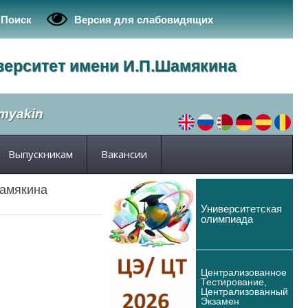
Поиск
Версия для слабовидящих
верситет имени И.П.Шамякина
amyakin
Выпускникам
Вакансии
Шамякина
Университетская
олимпиада
Централизованное
Тестирование,
Централизованный
Экзамен