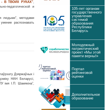
- В ТВОИХ РУКАХ"
,
но-педагогической и
105-лет органам
государственного
управления
ля людьми", методами
системой
 умение распознавать
образования
Республики
Беларусь
Молодежный
патриотический
проект «Мы этой
памяти верны!»
Портал
рейтинговой
 лаўрэату Дзяржаўных і
оценки
дэміку НАН Беларусі,
У імя І.П. Шамякіна”,
Дополнительное
образование