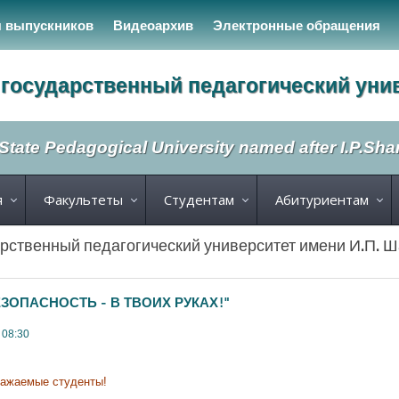
я выпускников
Видеоархив
Электронные обращения
государственный педагогический уни
State Pedagogical University named after I.P.Sh
я
Факультеты
Студентам
Абитуриентам
рственный педагогический университет имени И.П. 
ЕЗОПАСНОСТЬ - В ТВОИХ РУКАХ!"
 08:30
важаемые студенты!