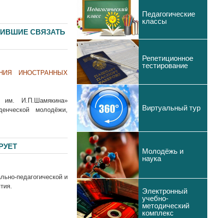
Педагогические
классы
ШИВШИЕ СВЯЗАТЬ
Репетиционное
тестирование
НИЯ ИНОСТРАННЫХ
т им. И.П.Шамякина»
Виртуальный тур
енческой молодёжи,
РУЕТ
Молодёжь и
наука
льно-педагогической и
тия.
Электронный
учебно-
методический
комплекс