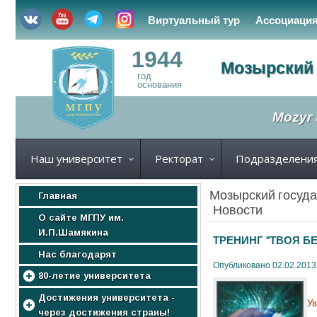
Виртуальный тур
Ассоциаци
1944
Мозырский 
год
основания
Mozyr 
Наш университет
Ректорат
Подразделени
Мозырский госуда
Главная
Новости
О сайте МГПУ им.
И.П.Шамякина
ТРЕНИНГ "ТВОЯ Б
Нас благодарят
Опубликовано 02.02.2013
80-летие университета
МГПУ
Достижения университета -
У
через достижения страны!
Нас поздравляют!