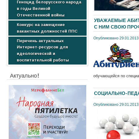
Геноцид белорусского народа
Образовательные услуги
Научные издания
в годы Великой
Стоимость обучения
Студентам
Отечественной войны
УВАЖАЕМЫЕ АБИТ
Конкурс на замещение
С НИМ СВОЮ ПР
вакантных должностей ППС
Опубликовано 29.01.2013
Перечень актуальных
Интернет-ресурсов для
идеологической и
воспитательной работы
Актуально!
обучающейся по специа
СОЦИАЛЬНО-ПЕДА
Опубликовано 29.01.2013