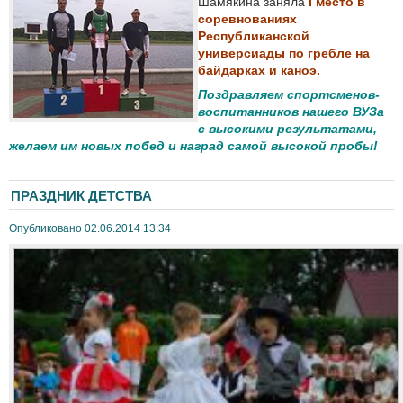
Шамякина заняла
I место в
соревнованиях
Республиканской
универсиады по гребле на
байдарках и каноэ.
Поздравляем спортсменов-
воспитанников нашего ВУЗа
с высокими результатами,
желаем им новых побед и наград самой высокой пробы!
ПРАЗДНИК ДЕТСТВА
Опубликовано 02.06.2014 13:34