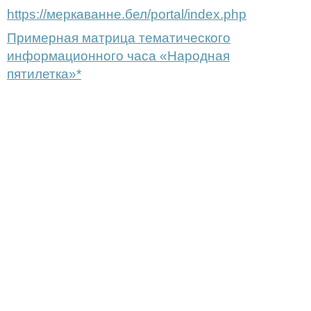
https://меркаванне.бел/portal/index.php
Примерная матрица тематического
информационного часа «Народная
пятилетка»*