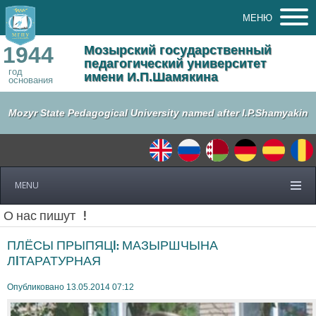
МЕНЮ
1944
Мозырский государственный
педагогический университет
год
имени И.П.Шамякина
основания
Mozyr State Pedagogical University named after I.P.Shamyakin
MENU
О нас пишут
!
ПЛЁСЫ ПРЫПЯЦI: МАЗЫРШЧЫНА
ЛIТАРАТУРНАЯ
Опубликовано 13.05.2014 07:12