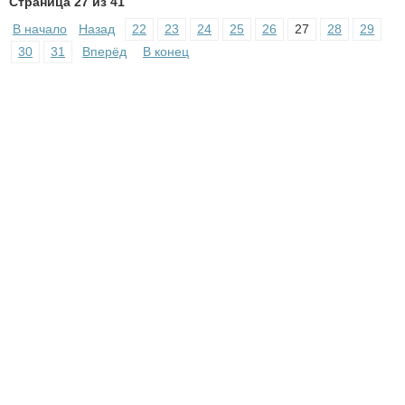
Страница 27 из 41
В начало
Назад
22
23
24
25
26
27
28
29
30
31
Вперёд
В конец