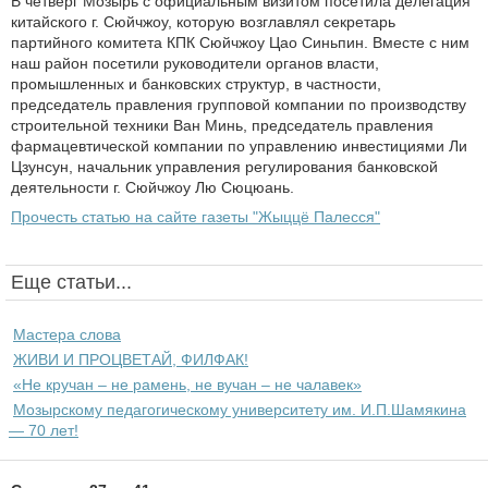
В четверг Мозырь с официальным визитом посетила делегация
китайского г. Сюйчжоу, которую возглавлял секретарь
партийного комитета КПК Сюйчжоу Цао Синьпин. Вместе с ним
наш район посетили руководители органов власти,
промышленных и банковских структур, в частности,
председатель правления групповой компании по производству
строительной техники Ван Минь, председатель правления
фармацевтической компании по управлению инвестициями Ли
Цзунсун, начальник управления регулирования банковской
деятельности г. Сюйчжоу Лю Сюцюань.
Прочесть статью на сайте газеты "Жыццё Палесся"
Еще статьи...
Мастера слова
ЖИВИ И ПРОЦВЕТАЙ, ФИЛФАК!
«Не кручан – не рамень, не вучан – не чалавек»
Мозырскому педагогическому университету им. И.П.Шамякина
— 70 лет!