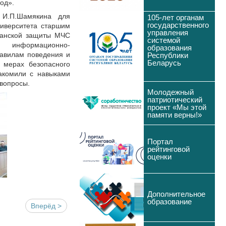
од».
И.П.Шамякина для
105-лет органам
государственного
ниверситета старшим
управления
данской защиты МЧС
системой
 информационно-
образования
авилам поведения и
Республики
Беларусь
 мерах безопасного
акомили с навыками
 вопросы.
Молодежный
патриотический
проект «Мы этой
памяти верны!»
Портал
рейтинговой
оценки
Дополнительное
образование
Вперёд >