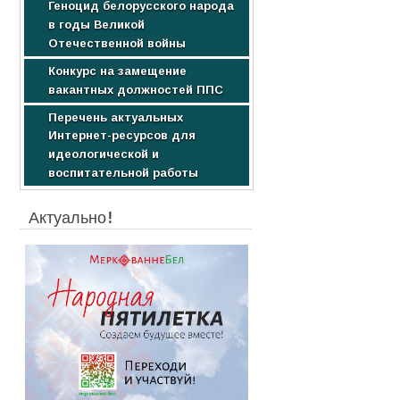
Геноцид белорусского народа
Образовательные услуги
Научные издания
в годы Великой
Стоимость обучения
Студентам
Отечественной войны
Конкурс на замещение
вакантных должностей ППС
Перечень актуальных
Интернет-ресурсов для
идеологической и
воспитательной работы
Актуально!