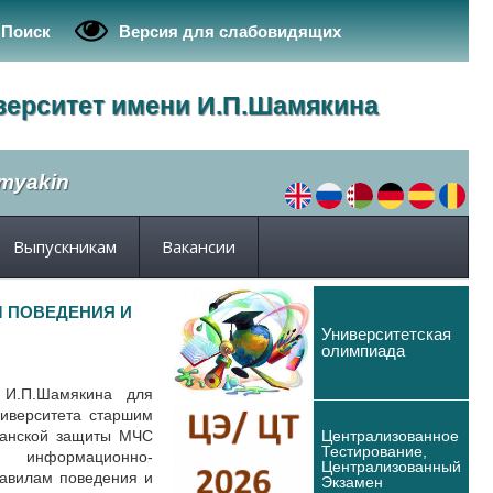
Поиск
Версия для слабовидящих
верситет имени И.П.Шамякина
amyakin
Выпускникам
Вакансии
 ПОВЕДЕНИЯ И
Университетская
олимпиада
И.П.Шамякина для
ниверситета старшим
Централизованное
данской защиты МЧС
Тестирование,
 информационно-
Централизованный
авилам поведения и
Экзамен