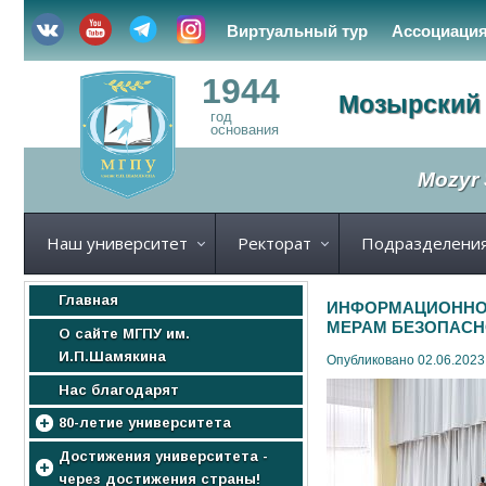
Виртуальный тур
Ассоциаци
1944
Мозырский 
год
основания
Mozyr 
Наш университет
Ректорат
Подразделени
Главная
ИНФОРМАЦИОННО-
МЕРАМ БЕЗОПАСН
О сайте МГПУ им.
И.П.Шамякина
Опубликовано 02.06.2023
Нас благодарят
80-летие университета
МГПУ
Достижения университета -
через достижения страны!
Нас поздравляют!