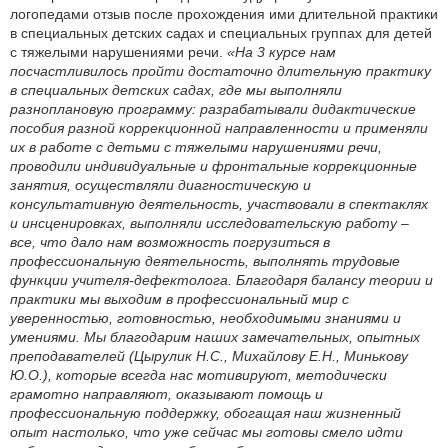
логопедами отзыв после прохождения ими длительной практики
в специальных детских садах и специальных группах для детей
с тяжелыми нарушениями речи.
«На 3 курсе нам
посчастливилось пройти достаточно длительную практику
в специальных детских садах, где мы выполняли
разноплановую программу: разрабатывали дидактические
пособия разной коррекционной направленности и применяли
их в работе с детьми с тяжелыми нарушениями речи,
проводили индивидуальные и фронтальные коррекционные
занятия, осуществляли диагностическую и
консультативную деятельность, участвовали в спектаклях
и инсценировках, выполняли исследовательскую работу –
все, что дало нам возможность погрузиться в
профессиональную деятельность, выполнять трудовые
функции учителя-дефектолога. Благодаря балансу теории и
практики мы выходим в профессиональный мир с
уверенностью, готовностью, необходимыми знаниями и
умениями. Мы благодарим наших замечательных, опытных
преподавателей (Цырулик Н.С., Михайлову Е.Н., Минькову
Ю.О.), которые всегда нас мотивируют, методически
грамотно направляют, оказывают помощь и
профессиональную поддержку, обогащая наш жизненный
опыт настолько, что уже сейчас мы готовы смело идти