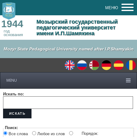
МЕНЮ
1944
Мозырский государственный
педагогический университет
год
имени И.П.Шамякина
основания
Mozyr State Pedagogical University named after I.P.Shamyakin
MENU
Искать по:
ИСКАТЬ
Поиск:
Порядок:
Все слова
Любое из слов